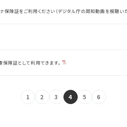
ナ保険証をご利用ください（デジタル庁の周知動画を視聴い
た
康保険証として利用できます。
1
2
3
4
5
6