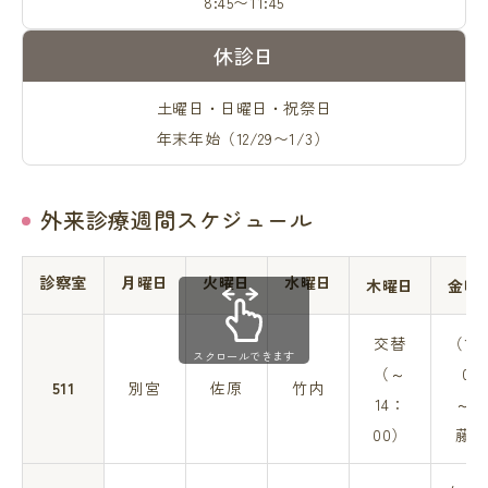
8:45〜11:45
休診日
土曜日・日曜日・祝祭日
年末年始（12/29〜1/3）
外来診療週間スケジュール
診察室
月曜日
火曜日
水曜日
木曜日
金曜
交替
（13
スクロールできます
（～
00
511
別宮
佐原
竹内
14：
～）
00）
藤田