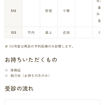
午
藤田
512
別宮
小菊
午
森上
513
竹内
森上
近田
小菊
512号室は再診の予約妊婦のみ診察します。
お持ちいただくもの
保険証
紹介状（お持ちの方のみ）
受診の流れ