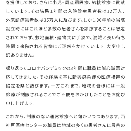
を提供しており、さらに小児・周産期医療、結核診療に貢献
しています。その結果１年間の入院診療患者数は
12
万人、
外来診療患者数は
35
万人に及びます。しかし
30
年前の当院
設立時にはこれほど多数の患者さんを診療することは想定
されておらず、敷地面積・建物共に手狭で、混雑と長い待ち
時間で来院される皆様にご迷惑をかけています。大変申し
訳ありません。
振り返ってコロナパンデミックの
3
年間に職員は誠心誠意対
応してきました。その経験を基に新興感染症の医療措置の
協定を県と結びます。一方これまで、地域の皆様には一般
診療が制限されることでご不便をおかけしたことをお詫び
申し上げます。
これから、制限のない通常診療へと向かいつつあります。西
神戸医療センターの職員は地域の多くの患者さんに最善の