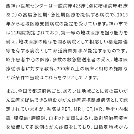
西神戸医療センターは一般病床
425
床（別に結核病床
45
床
あり）の高度急性期・急性期医療を提供する病院で、2013
年から地域医療支援病院の認定を受けています。神戸市で
は
11
病院認定されており、第一線の地域医療を担う能力を
備え、地域医療の確保を図る病院として相応しい構造設備
等を有する病院として都道府県知事が認定するものです。
紹介患者中心の医療、多数の救急搬送患者の受入、地域医
療従事者に対する教育、
200
床以上の病床と相応の施設な
どが条件で当院はこれらをクリアしています。
また、全国で都道府県ごと、あるいは地域ごとに質の高いが
ん医療を提供できる施設ががん診療連携拠点病院として認
定されていますが、当院は
PET, MRI, CT,IVR,
手術（内視
鏡･腹腔鏡・胸腔鏡、ロボット支援による）、放射線治療装置
を駆使して多数例のがん診療をしており、国指定地域がん