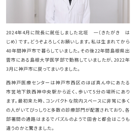
2024
年
4
月に院長に就任しました北垣 一（きたがき は
じめ）です。どうぞよろしくお願いします。私は生まれてから
40
年間神戸市で暮らしていました。その後
22
年間島根県出
雲市にある島根大学医学部で勤務していましたが、
2022
年
3
月に神戸市に戻ってまいりました。
西神戸医療センターは神戸市西区のほぼ真ん中にあたる
市営地下鉄西神中央駅から近く、歩いて
5
分の場所にあり
ます。最初来た時、コンパクトな院内スペースに非常に多く
の人がいてびっしりと多数の診療部門が配置されており、各
部署間の通路はまるでパズルのようで田舎と都会はこうも
違うのかと驚きました。