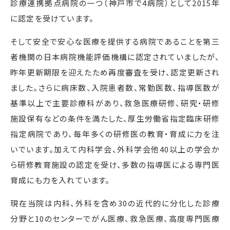
診療連携拠点病院の一つ（神戸市で
4
病院）として2015年
に認定を受けています。
そして安全で安心な医療を提供する病院であることを第三
者機関の日本病院機能評価機構に認定されていましたが、
昨年更新期限を迎えたため再度審査を受け、認定更新され
ました。さらに病床数、入院患者数、常勤医数、指導医数が
基準以上で主要診療科があり、救急医療研修、研究・研修
施設保有などの条件を満たした、厚生労働省指定臨床研修
指定病院であり、毎年多くの研修医の教育・育成に力を注
いでいます。加えて内科学会、外科学会他
40
以上の学会か
ら研修教育施設の認定を受け、多数の指導医による専門医
育成にも力を入れています。
現在当院は内科、外科を含め
30
の近代的に分化した診療
分野と
10
のセンターでがん医療、救急医療、高度専門医療