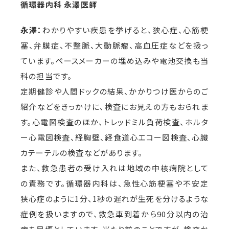
循環器内科 永澤医師
永澤：
わかりやすい疾患を挙げると、狭心症、心筋梗
塞、弁膜症、不整脈、大動脈瘤、高血圧症などを扱っ
ています。ペースメーカーの埋め込みや電池交換も当
科の担当です。
定期健診や人間ドックの結果、かかりつけ医からのご
紹介などをきっかけに、検査にお見えの方もおられま
す。心電図検査のほか、トレッドミル負荷検査、ホルタ
ー心電図検査、経胸壁、経食道心エコー図検査、心臓
カテーテルの検査などがあります。
また、救急患者の受け入れは地域の中核病院として
の責務です。循環器内科は、急性心筋梗塞や不安定
狭心症のように1分、1秒の遅れが生死を分けるような
症例を扱いますので、救急車到着から90分以内の治