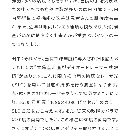
赤羽：
多くの病院でもそうですが、当院の手術対象疾
患の中でも最も症例件数が多いのは白内障です。白
内障術後の視機能の改善は患者さんの期待度も高
く、また、近年は眼内レンズの種類も複数あり、術前検
査がいかに精度高く出来るかが重要なポイントの一
つになります。
田中：
それから、当院で昨年度に導入された眼底カメ
ラとしての“共焦点走査型ダイオードレーザー検眼
鏡”があります。これは眼底検査用の微弱なレーザ光
（SLO）を用いて眼底の撮影を行う装置になります。
赤・緑・青の3色のレーザ光を使って撮影することによ
り、1670 万画素（4096×4096 ピクセル）のカラー
SLO撮影をおこなえます。また、従来の散瞳カメラで
は50度の画角でしたが、この機種は60度の画角です。
さらにオプションの広角アダプタを取り付けることに