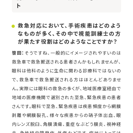
ト
救急対応において、手術疾患はどのよう
なものが多く、その中で視能訓練士の方
が果たす役割はどのようなことですか？
笹田：
そうですね、一般的にイメージされやすいのは
救急車で救急搬送される患者さんかもしれませんが、
眼科は他科のように生命に関わる診療科ではないの
で、救急車で救急搬送される方はほとんどありませ
ん。実際には眼科の救急の多くが、地域医療室経由で
地域の医療機関で選別された至急、緊急疾患の患者
さんです。眼科で至急、緊急疾患は疾患頻度から網膜
剥離や網膜裂孔、様々な疾患からの硝子体出血、眼
内レンズ脱臼、角膜潰瘍、重症なぶどう膜炎、視神経
炎、急性緑内障発作、外傷などです。病状によっては