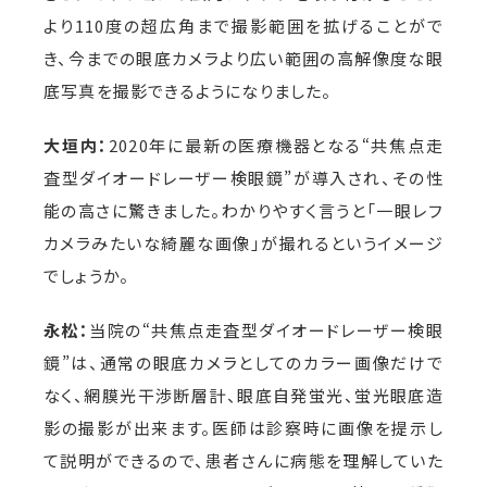
より110度の超広角まで撮影範囲を拡げることがで
き、今までの眼底カメラより広い範囲の高解像度な眼
底写真を撮影できるようになりました。
大垣内：
2020年に最新の医療機器となる“共焦点走
査型ダイオードレーザー検眼鏡”が導入され、その性
能の高さに驚きました。わかりやすく言うと「一眼レフ
カメラみたいな綺麗な画像」が撮れるというイメージ
でしょうか。
永松：
当院の“共焦点走査型ダイオードレーザー検眼
鏡”は、通常の眼底カメラとしてのカラー画像だけで
なく、網膜光干渉断層計、眼底自発蛍光、蛍光眼底造
影の撮影が出来ます。医師は診察時に画像を提示し
て説明ができるので、患者さんに病態を理解していた